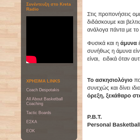
Συνέντευξη στο Kreta
Radio
Στις προπονήσεις ο
διδάσκουμε και βελτ
ανάλογα πάντα με το 
Φυσικά και η
άμυνα
συνήθως η άμυνα είν
είναι, ειδικά όταν αυ
Το ασκησιολόγιο
πο
ΧΡΗΣΙΜΑ LINKS
συνεχώς και δίνει ιδι
Coach Despotakis
όρεξη, ξεκάθαρο στ
All About Basketball
Coaching
Tactic Boards
P.B.T.
ΕΣΚΑ
Personal Basketball
EOK