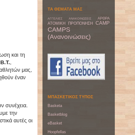
ΤΑ ΘΕΜΑΤΑ ΜΑΣ
ΑΡΘΡΑ
ΑΓΓΕΛΙΕΣ
ΑΝΑΚΟΙΝΩΣΕΙΣ
CAMP
ΑΤΟΜΙΚΗ ΠΡΟΠΟΝΗΣΗ
CAMPS
(Ανανοινώσεις)
ωση και τη
.B.T.
,
αθλητών μας,
οηθούν έναν
ΜΠΑΣΚΕΤΙΚΟΣ ΤΥΠΟΣ
ν συνέχεια.
Basketa
υμε την
Basketblog
στικά αυτές οι
eBasket
Hoopfellas