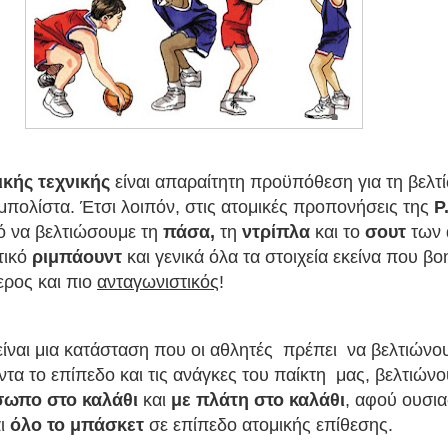
ικής τεχνικής
είναι απαραίτητη προϋπόθεση για τη βελτί
πολίστα. Έτσι λοιπόν, στις ατομικές προπονήσεις της
P
ό να βελτιώσουμε τη
πάσα,
τη
ντρίπλα
και το
σουτ
των 
τικό
ριμπάουντ
και γενικά όλα τα στοιχεία εκείνα που β
τερος και πιο
ανταγωνιστικός
!
ίναι μια κατάσταση που οι αθλητές πρέπει να βελτιώνου
τα το επίπεδο και τις ανάγκες του παίκτη μας, βελτιώνο
ωπο στο καλάθι
και
με πλάτη στο καλάθι
, αφού ουσια
αι
όλο το μπάσκετ
σε επίπεδο ατομικής επίθεσης.