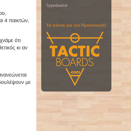
Syperbasket
ρο,
αι 4 παικτών,
Τα πάντα για τον Προπονητή!
χνάμε ότι
ετικός κι αν
ανανεώνεται
 δουλέψουν με