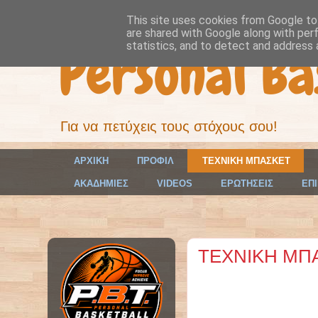
This site uses cookies from Google to 
are shared with Google along with per
Personal Ba
statistics, and to detect and address 
Για να πετύχεις τους στόχους σου!
ΑΡΧΙΚΗ
ΠΡΟΦΙΛ
ΤΕΧΝΙΚΗ ΜΠΑΣΚΕΤ
ΑΚΑΔΗΜΙΕΣ
VIDEOS
ΕΡΩΤΗΣΕΙΣ
ΕΠΙ
ΤΕΧΝΙΚΗ ΜΠ