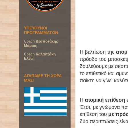
ΥΠΕΥΘΥΝΟΙ
ΠΡΟΓΡΑΜΜΑΤΩΝ
Coach
Δεσποτάκης
Μάριος
Η βελτίωση της
ατομ
Coach
Καλαϊτζάκη
Ελένη
πρόοδο του μπασκετμ
δουλεύουμε με σκοπ
το επιθετικό και αμυν
ΑΓΑΠΑΜΕ ΤΗ ΧΩΡΑ
παίκτη να γίνει καλύ
ΜΑΣ!
Η
ατομική επίθεση
ε
Έτσι, με γνώμονα πάν
επίθεση του
με πρόσ
δύο περιπτώσεις είν